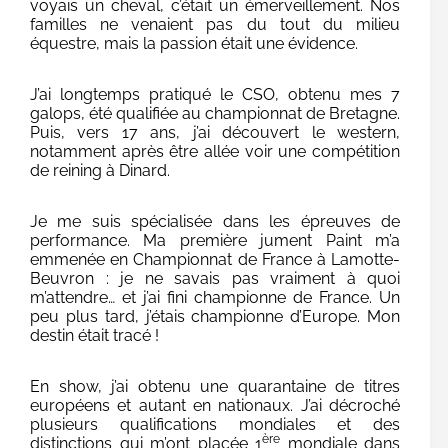
voyais un cheval, c’était un émerveillement. Nos
familles ne venaient pas du tout du milieu
équestre, mais la passion était une évidence.
J’ai longtemps pratiqué le CSO, obtenu mes 7
galops, été qualifiée au championnat de Bretagne.
Puis, vers 17 ans, j’ai découvert le western,
notamment après être allée voir une compétition
de reining à Dinard.
Je me suis spécialisée dans les épreuves de
performance. Ma première jument Paint m’a
emmenée en Championnat de France à Lamotte-
Beuvron : je ne savais pas vraiment à quoi
m’attendre… et j’ai fini championne de France. Un
peu plus tard, j’étais championne d’Europe. Mon
destin était tracé !
En show, j’ai obtenu une quarantaine de titres
européens et autant en nationaux. J’ai décroché
plusieurs qualifications mondiales et des
ère
distinctions qui m’ont placée 1
mondiale dans