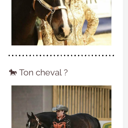
🐎 Ton cheval ?