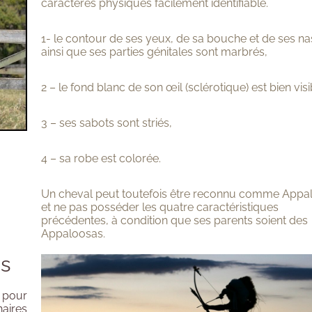
caractères physiques facilement identifiable.
1- le contour de ses yeux, de sa bouche et de ses n
ainsi que ses parties génitales sont marbrés,
2 – le fond blanc de son œil (sclérotique) est bien visi
3 – ses sabots sont striés,
4 – sa robe est colorée.
Un cheval peut toutefois être reconnu comme Appa
et ne pas posséder les quatre caractéristiques
précédentes, à condition que ses parents soient des
Appaloosas.
és
s pour
naires