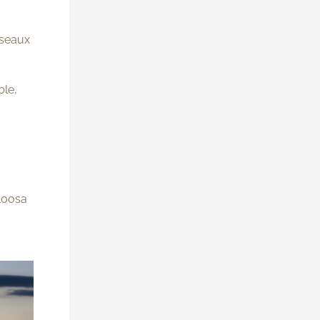
aseaux
ble,
loosa