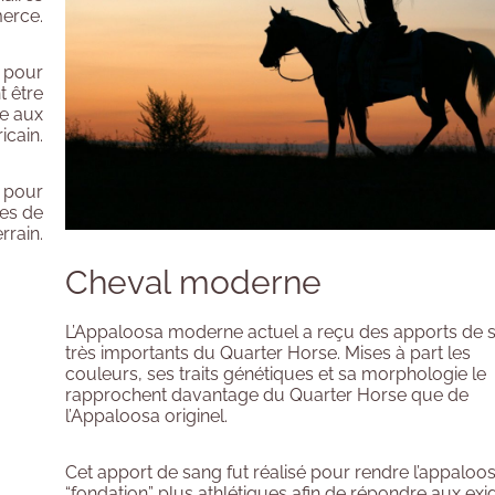
erce.
s pour
t être
re aux
icain.
e pour
nes de
rrain.
Cheval moderne
L’Appaloosa moderne actuel a reçu des apports de 
très importants du Quarter Horse. Mises à part les
couleurs, ses traits génétiques et sa morphologie le
rapprochent davantage du Quarter Horse que de
l’Appaloosa originel.
Cet apport de sang fut réalisé pour rendre l’appaloos
“fondation” plus athlétiques afin de répondre aux ex