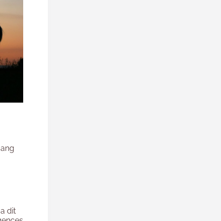
sang
a dit
igences