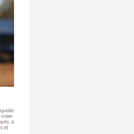
aquelle
t créer
ants, à
s et