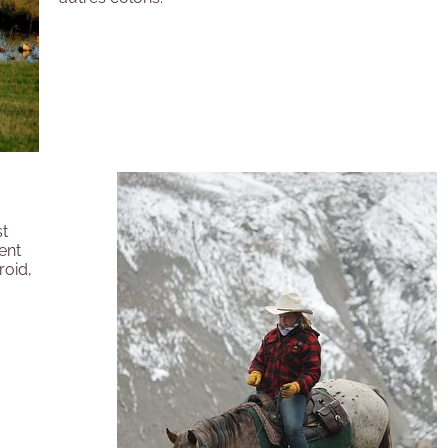
st
ent
roid,