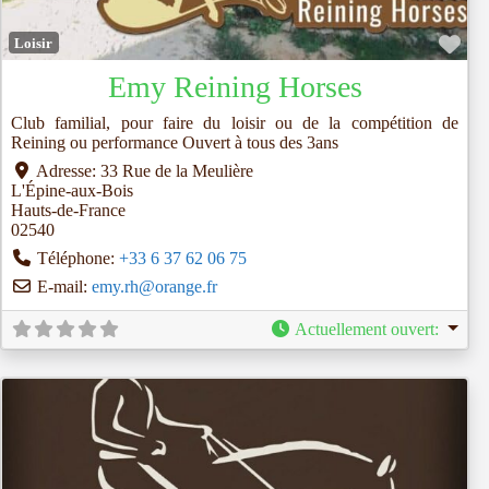
Fav
Loisir
Emy Reining Horses
Club familial, pour faire du loisir ou de la compétition de
Reining ou performance Ouvert à tous des 3ans
Adresse:
33 Rue de la Meulière
L'Épine-aux-Bois
Hauts-de-France
02540
Téléphone:
+33 6 37 62 06 75
E-mail:
emy.rh
@
orange.fr
Actuellement ouvert
: