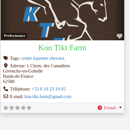
Fav
Performance
Kon Tiki Farm
Tags:
centre équestre chevaux
Adresse:
1 Chem. des Canadiens
Givenchy-en-Gohelle
Hauts-de-France
62580
Téléphone:
+33 6 19 23 19 05
E-mail:
kon.tiki.farm
@
gmail.com
Fermé
: