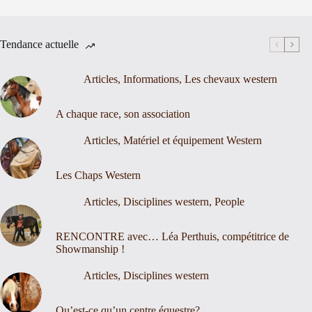
Tendance actuelle
Articles
,
Informations
,
Les chevaux western
A chaque race, son association
Articles
,
Matériel et équipement Western
Les Chaps Western
Articles
,
Disciplines western
,
People
RENCONTRE avec… Léa Perthuis, compétitrice de
Showmanship !
Articles
,
Disciplines western
Qu’est-ce qu’un centre équestre?