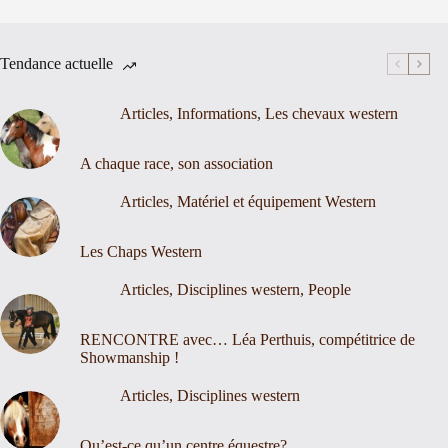
Tendance actuelle
Articles
,
Informations
,
Les chevaux western
A chaque race, son association
Articles
,
Matériel et équipement Western
Les Chaps Western
Articles
,
Disciplines western
,
People
RENCONTRE avec… Léa Perthuis, compétitrice de
Showmanship !
Articles
,
Disciplines western
Qu’est-ce qu’un centre équestre?