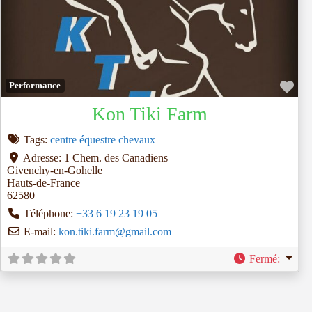
Fav
Performance
Kon Tiki Farm
Tags:
centre équestre chevaux
Adresse:
1 Chem. des Canadiens
Givenchy-en-Gohelle
Hauts-de-France
62580
Téléphone:
+33 6 19 23 19 05
E-mail:
kon.tiki.farm
@
gmail.com
Fermé
: