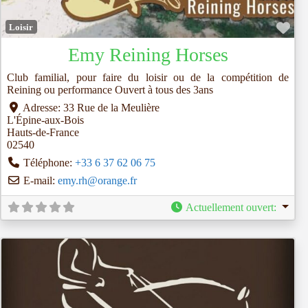
Fav
Loisir
Emy Reining Horses
Club familial, pour faire du loisir ou de la compétition de
Reining ou performance Ouvert à tous des 3ans
Adresse:
33 Rue de la Meulière
L'Épine-aux-Bois
Hauts-de-France
02540
Téléphone:
+33 6 37 62 06 75
E-mail:
emy.rh
@
orange.fr
Actuellement ouvert
: