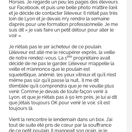
Horses. Je regarde un peu les pages des éleveurs
sur Facebook, et puis une belle photo m’attire l’œil
et je décide de contacter l’éleveur. Il n’était pas très
loin de Lyon et je devais m’y rendre la semaine
d’après pour une formation professionnelle. Je me
suis dit « je vais faire un petit détour pour aller le
voir ».
Je n’étais pas le 1er acheteur de ce poulain.
L’éleveur est allé me le récupérer exprès, la veille
ère
de notre rendez-vous. La 1
propriétaire avait
décidé de ne pas le garder. L’éleveur m’appelle la
veille et m’annonce que le poulain est
squelettique, anémié, les yeux vitreux et qu’il n’est
même pas sûr qu’il passe la nuit… Il me dit
d’emblée qu’il comprendra que je ne veuille plus
venir. Comme je devais de toute façon venir à
Lyon, et que je n’étais pas à 50 km près, je lui ai dit
que j’étais toujours OK pour venir le voir, s’il est
toujours là.
Vient la rencontre le lendemain dans un box. J’ai
tout de suite été pris de cœur par la souffrance
de ce petit poulain. Il mangeait son grain, je le