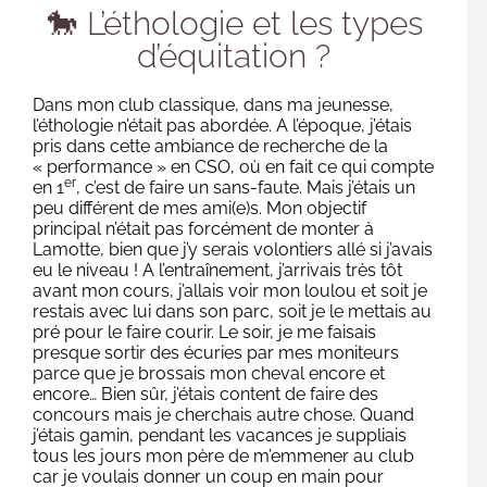
🐎 L’éthologie et les types
d’équitation ?
Dans mon club classique, dans ma jeunesse,
l’éthologie n’était pas abordée. A l’époque, j’étais
pris dans cette ambiance de recherche de la
« performance » en CSO, où en fait ce qui compte
er
en 1
, c’est de faire un sans-faute. Mais j’étais un
peu différent de mes ami(e)s. Mon objectif
principal n’était pas forcément de monter à
Lamotte, bien que j’y serais volontiers allé si j’avais
eu le niveau ! A l’entraînement, j’arrivais très tôt
avant mon cours, j’allais voir mon loulou et soit je
restais avec lui dans son parc, soit je le mettais au
pré pour le faire courir. Le soir, je me faisais
presque sortir des écuries par mes moniteurs
parce que je brossais mon cheval encore et
encore… Bien sûr, j’étais content de faire des
concours mais je cherchais autre chose. Quand
j’étais gamin, pendant les vacances je suppliais
tous les jours mon père de m’emmener au club
car je voulais donner un coup en main pour