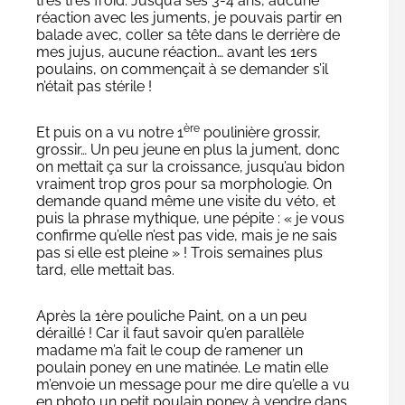
très très froid. Jusqu’à ses 3-4 ans, aucune
réaction avec les juments, je pouvais partir en
balade avec, coller sa tête dans le derrière de
mes jujus, aucune réaction… avant les 1ers
poulains, on commençait à se demander s’il
n’était pas stérile !
ère
Et puis on a vu notre 1
poulinière grossir,
grossir… Un peu jeune en plus la jument, donc
on mettait ça sur la croissance, jusqu’au bidon
vraiment trop gros pour sa morphologie. On
demande quand même une visite du véto, et
puis la phrase mythique, une pépite : « je vous
confirme qu’elle n’est pas vide, mais je ne sais
pas si elle est pleine » ! Trois semaines plus
tard, elle mettait bas.
Après la 1ère pouliche Paint, on a un peu
déraillé ! Car il faut savoir qu’en parallèle
madame m’a fait le coup de ramener un
poulain poney en une matinée. Le matin elle
m’envoie un message pour me dire qu’elle a vu
en photo un petit poulain poney à vendre dans