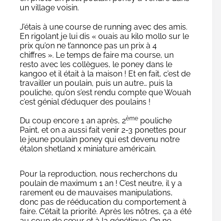
un village voisin.
J’étais à une course de running avec des amis.
En rigolant je lui dis « ouais au kilo mollo sur le
prix qu’on ne t’annonce pas un prix à 4
chiffres ». Le temps de faire ma course, un
resto avec les collègues, le poney dans le
kangoo et il était à la maison ! Et en fait, c’est de
travailler un poulain, puis un autre… puis la
pouliche, qu’on s’est rendu compte que Wouah
c’est génial d’éduquer des poulains !
ème
Du coup encore 1 an après, 2
pouliche
Paint, et on a aussi fait venir 2-3 ponettes pour
le jeune poulain poney qui est devenu notre
étalon shetland x miniature américain.
Pour la reproduction, nous recherchons du
poulain de maximum 1 an ! C’est neutre, il y a
rarement eu de mauvaises manipulations,
donc pas de rééducation du comportement à
faire. C’était la priorité. Après les nôtres, ça a été
au coup de cœur et à la génétique. On ne