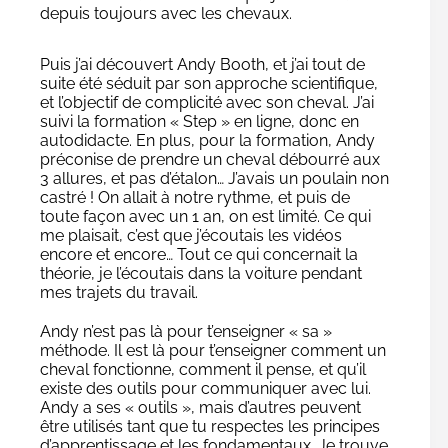
depuis toujours avec les chevaux.
Puis j’ai découvert Andy Booth, et j’ai tout de
suite été séduit par son approche scientifique,
et l’objectif de complicité avec son cheval. J’ai
suivi la formation « Step » en ligne, donc en
autodidacte. En plus, pour la formation, Andy
préconise de prendre un cheval débourré aux
3 allures, et pas d’étalon… J’avais un poulain non
castré ! On allait à notre rythme, et puis de
toute façon avec un 1 an, on est limité. Ce qui
me plaisait, c’est que j’écoutais les vidéos
encore et encore… Tout ce qui concernait la
théorie, je l’écoutais dans la voiture pendant
mes trajets du travail.
Andy n’est pas là pour t’enseigner « sa »
méthode. Il est là pour t’enseigner comment un
cheval fonctionne, comment il pense, et qu’il
existe des outils pour communiquer avec lui.
Andy a ses « outils », mais d’autres peuvent
être utilisés tant que tu respectes les principes
d’apprentissage et les fondamentaux. Je trouve