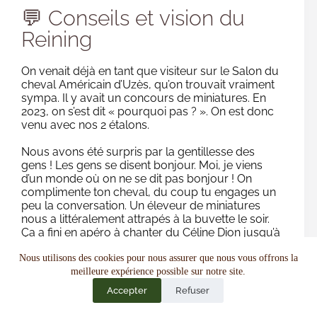
💬 Conseils et vision du
Reining
On venait déjà en tant que visiteur sur le Salon du
cheval Américain d’Uzès, qu’on trouvait vraiment
sympa. Il y avait un concours de miniatures. En
2023, on s’est dit « pourquoi pas ? ». On est donc
venu avec nos 2 étalons.
Nous avons été surpris par la gentillesse des
gens ! Les gens se disent bonjour. Moi, je viens
d’un monde où on ne se dit pas bonjour ! On
complimente ton cheval, du coup tu engages un
peu la conversation. Un éleveur de miniatures
nous a littéralement attrapés à la buvette le soir.
Ça a fini en apéro à chanter du Céline Dion jusqu’à
minuit !
Nous utilisons des cookies pour nous assurer que nous vous offrons la
Sur la carrière d’échauffement, il y avait des
meilleure expérience possible sur notre site.
créneaux horaires de préparation en accès libre,
Accepter
Refuser
et les juges étaient là. Tu pouvais poser des
questions. Ça n’existe pas en CSO. Des gens me