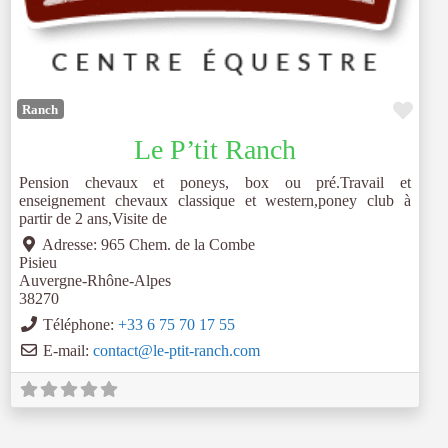
Favo
Ranch
Le P’tit Ranch
Pension chevaux et poneys, box ou pré.Travail et
enseignement chevaux classique et western,poney club à
partir de 2 ans,Visite de
Adresse:
965 Chem. de la Combe
Pisieu
Auvergne-Rhône-Alpes
38270
Téléphone:
+33 6 75 70 17 55
E-mail:
contact
@
le-ptit-ranch.com