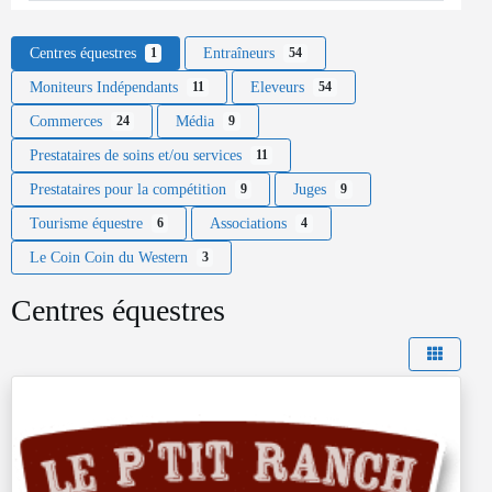
Centres équestres
Entraîneurs
1
54
Moniteurs Indépendants
Eleveurs
11
54
Commerces
Média
24
9
Prestataires de soins et/ou services
11
Prestataires pour la compétition
Juges
9
9
Tourisme équestre
Associations
6
4
Le Coin Coin du Western
3
Centres équestres