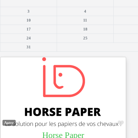
3
4
10
11
17
18
24
25
31
Favor
Autre
Horse Paper