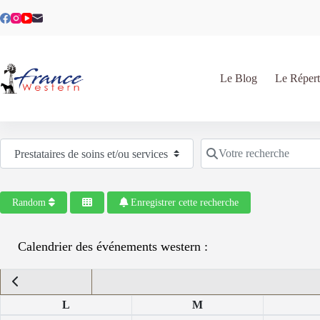
Passer
au
contenu
Le Blog
Le Répert
Sélectionnez le type de recherche
Votre recherche
Random
Enregistrer cette recherche
Calendrier des événements western :
L
M