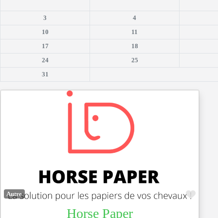
3
4
10
11
17
18
24
25
31
Favor
Autre
Horse Paper