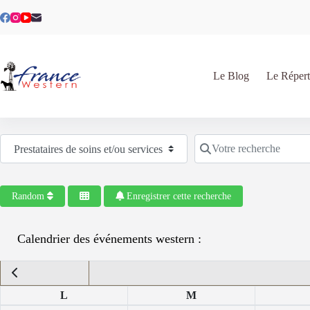
Passer
au
contenu
Le Blog
Le Répert
Sélectionnez le type de recherche
Votre recherche
Random
Enregistrer cette recherche
Calendrier des événements western :
L
M