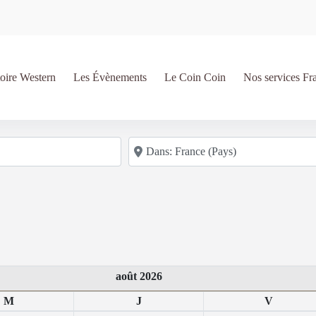
oire Western
Les Évènements
Le Coin Coin
Nos services Fr
Code postal/région/ville
août 2026
M
J
V