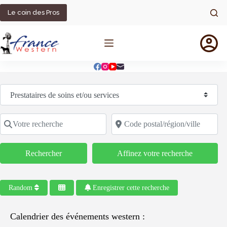
Passer
au
Le coin des Pros
contenu
Sélectionnez le type de recherche
Votre recherche
Code postal/région/ville
Rechercher
Rechercher
Affinez votre recherche
Random
Enregistrer cette recherche
Calendrier des événements western :