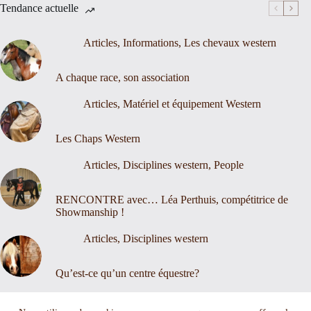
Tendance actuelle
Articles
,
Informations
,
Les chevaux western
A chaque race, son association
Articles
,
Matériel et équipement Western
Les Chaps Western
Articles
,
Disciplines western
,
People
RENCONTRE avec… Léa Perthuis, compétitrice de
Showmanship !
Articles
,
Disciplines western
Qu’est-ce qu’un centre équestre?
Nous contacter
Mentions légales