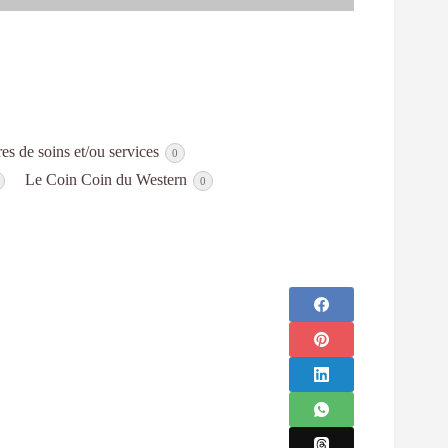
res de soins et/ou services
0
Le Coin Coin du Western
0