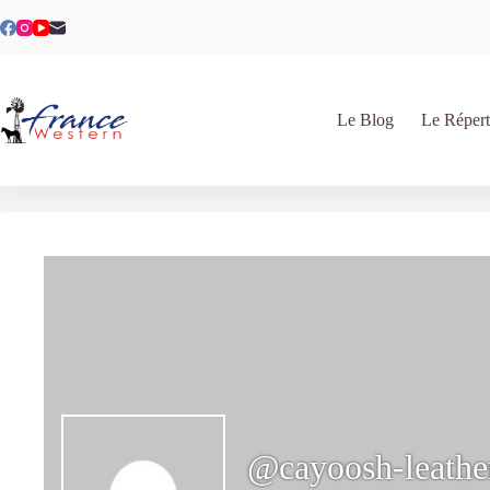
Passer
au
contenu
Le Blog
Le Répert
@cayoosh-leathe