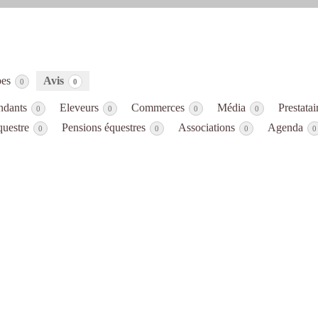
pes
Avis
0
0
ndants
Eleveurs
Commerces
Média
Prestatai
0
0
0
0
questre
Pensions équestres
Associations
Agenda
0
0
0
0