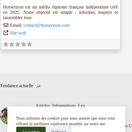
Horserizon est un média équestre français indépendant créé
en 2025. Notre objectif est simple : informer, inspirer et
rassembler tous
Email:
contact
@
horserizon.com
Site web
Tendance actuelle
Articles
,
Informations
,
Les
chevaux western
Nous utilisons des cookies pour nous assurer que nous vous
offrons la meilleure expérience possible sur notre site.
A chaque race, son association
Les C
Accepter
Refuser