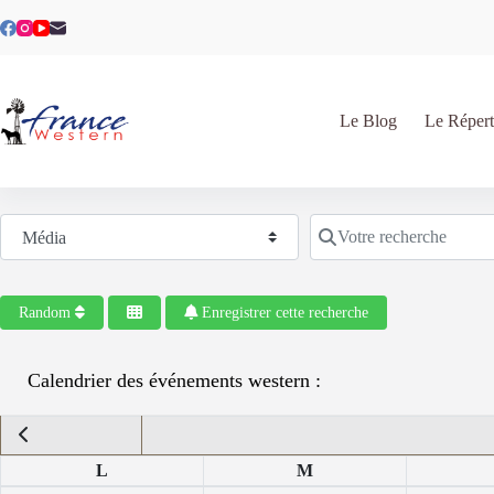
Passer
au
contenu
Le Blog
Le Répert
Sélectionnez le type de recherche
Votre recherche
Random
Enregistrer cette recherche
Calendrier des événements western :
L
M