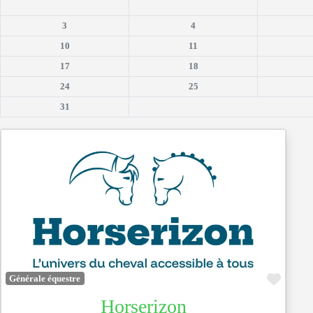
3
4
10
11
17
18
24
25
31
Favor
Générale équestre
Horserizon