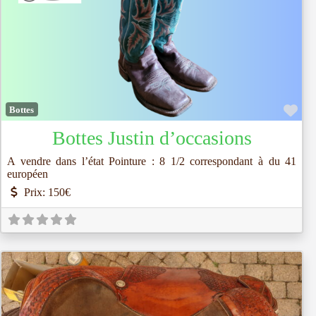
Fav
Bottes
Bottes Justin d’occasions
A vendre dans l’état Pointure : 8 1/2 correspondant à du 41
européen
Prix:
150€