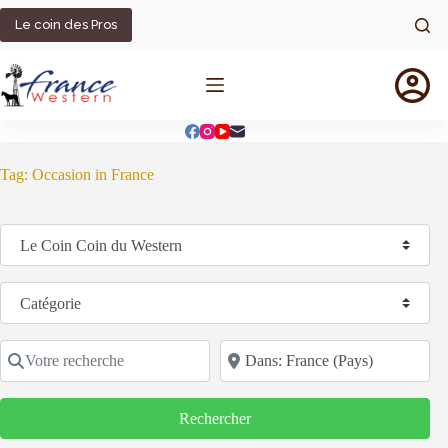
Passer
au
Le coin des Pros
contenu
Tag: Occasion in France
Sélectionnez le type de recherche
Catégorie
Votre recherche
Code postal/région/ville
Rechercher
Rechercher