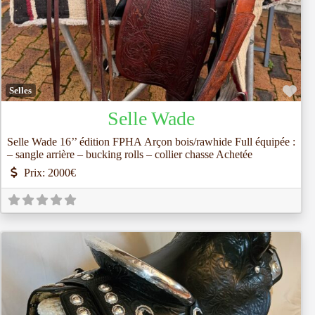
Fav
Selles
Selle Wade
Selle Wade 16’’ édition FPHA Arçon bois/rawhide Full équipée :
– sangle arrière – bucking rolls – collier chasse Achetée
Prix:
2000€