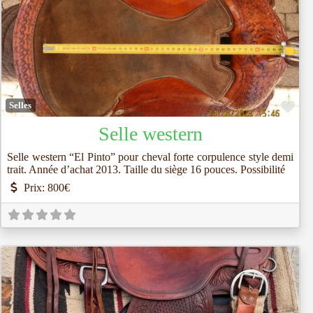
Fav
Selles
Selle western
Selle western “El Pinto” pour cheval forte corpulence style demi
trait. Année d’achat 2013. Taille du siège 16 pouces. Possibilité
Prix:
800€