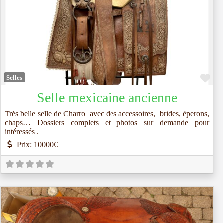
Fav
Selles
Selle mexicaine ancienne
Très belle selle de Charro avec des accessoires, brides, éperons,
chaps… Dossiers complets et photos sur demande pour
intéressés .
Prix:
10000€