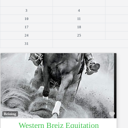
3
4
10
11
17
18
24
25
31
Favor
Reining
Western Breiz Equitation