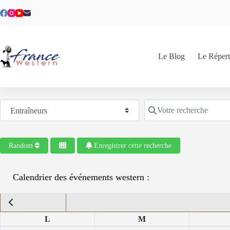
Passer
au
contenu
Le Blog
Le Répert
Sélectionnez le type de recherche
Votre recherche
Random
Enregistrer cette recherche
Calendrier des événements western :
L
M