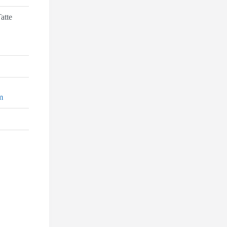
atte
m