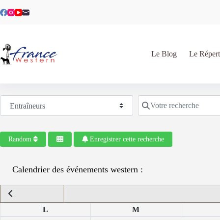
Passer
au
contenu
Le Blog
Le Répert
Sélectionnez le type de recherche
Votre recherche
Random
Enregistrer cette recherche
Calendrier des événements western :
L
M