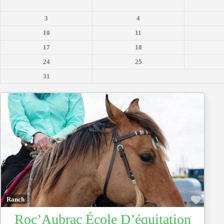
3
4
10
11
17
18
24
25
31
Favor
Ranch
Roc’Aubrac École D’équitation