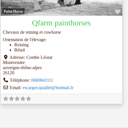
Fav
Paint Horse
Qfarm painthorses
Chevaux de reining et cowhorse
Orientation de l'élevage:
Reining
Bétail
Adresse:
Combe Léorat
Montvendre
auvergne-rhône-alpes
26120
Téléphone:
0680841111
Email:
escargot.quaillet
@
hotmail.fr