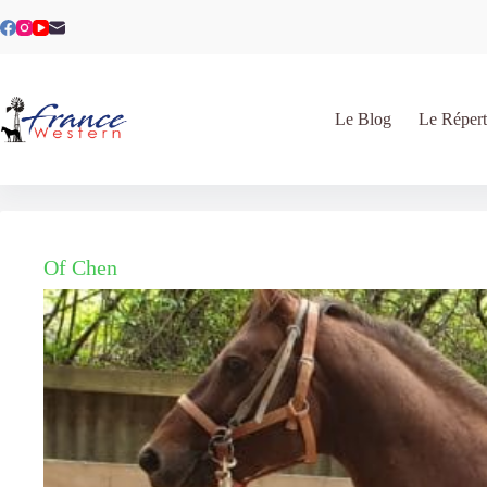
Passer
au
contenu
Le Blog
Le Répert
Of Chen