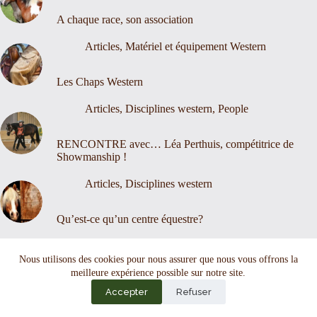
A chaque race, son association
Articles
,
Matériel et équipement Western
Les Chaps Western
Articles
,
Disciplines western
,
People
RENCONTRE avec… Léa Perthuis, compétitrice de
Showmanship !
Articles
,
Disciplines western
Qu’est-ce qu’un centre équestre?
Nous contacter
Mentions légales
Nous utilisons des cookies pour nous assurer que nous vous offrons la
meilleure expérience possible sur notre site.
Accepter
Refuser
Copyright © 2026 - Thème WordPress par
CreativeThemes
.