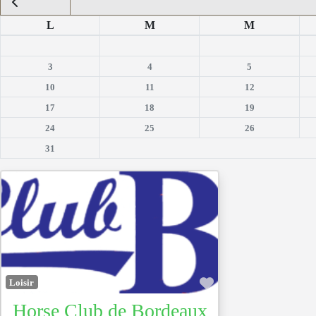
L
M
M
3
4
5
10
11
12
17
18
19
24
25
26
31
Favoris
Loisir
Horse Club de Bordeaux