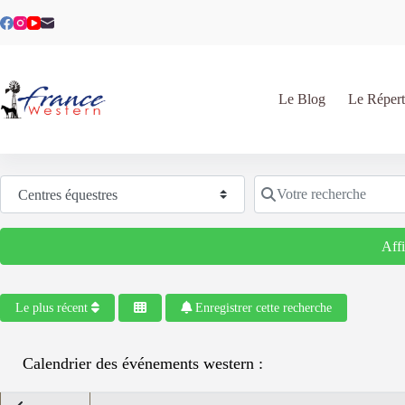
Passer
au
contenu
Le Blog
Le Répert
Sélectionnez le type de recherche
Votre recherche
Aff
Le plus récent
Enregistrer cette recherche
Calendrier des événements western :