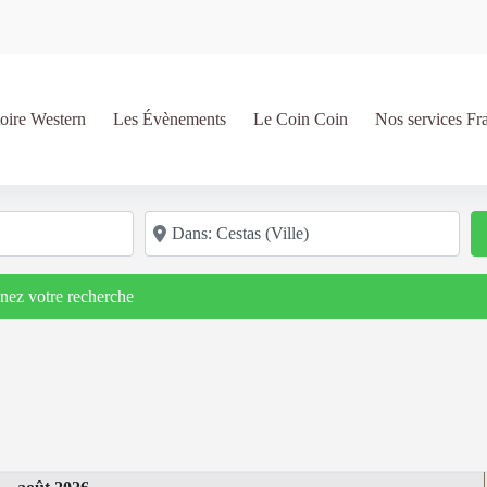
oire Western
Les Évènements
Le Coin Coin
Nos services Fr
Code postal/région/ville
inez votre recherche