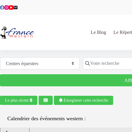
Passer
au
contenu
Le Blog
Le Répert
Sélectionnez le type de recherche
Votre recherche
Aff
Le plus récent
Enregistrer cette recherche
Calendrier des événements western :