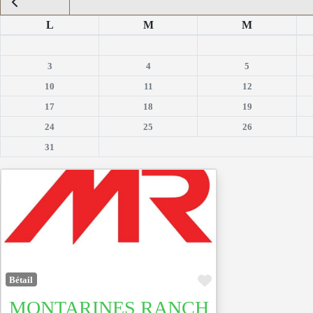
L
M
M
3
4
5
10
11
12
17
18
19
24
25
26
31
Favoris
Bétail
MONTARINES RANCH