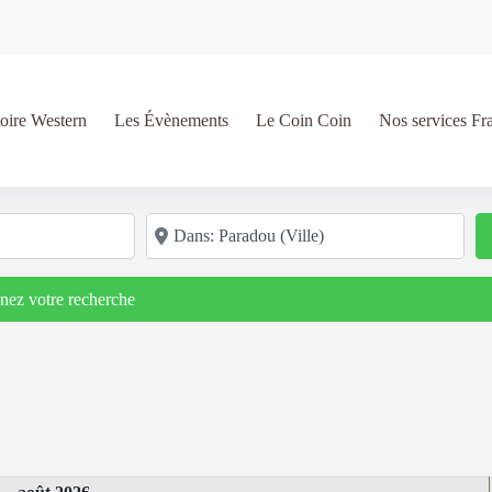
oire Western
Les Évènements
Le Coin Coin
Nos services Fr
Code postal/région/ville
inez votre recherche