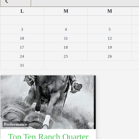
L
M
M
3
4
5
10
11
12
17
18
19
24
25
26
31
Favoris
Performance
Top Ten Ranch Quarter