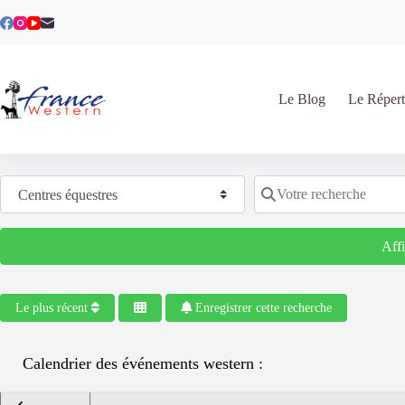
Passer
au
contenu
Le Blog
Le Répert
Sélectionnez le type de recherche
Votre recherche
Aff
Le plus récent
Enregistrer cette recherche
Calendrier des événements western :