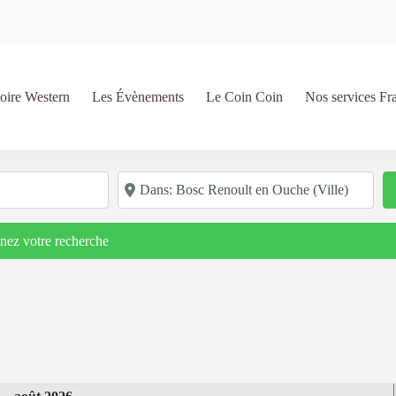
oire Western
Les Évènements
Le Coin Coin
Nos services Fr
Code postal/région/ville
inez votre recherche