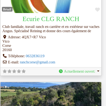
Fav
Bétail
Ecurie CLG RANCH
Club familiale, travail ranch en carrière et en extérieur sur vaches
Angus. Spécialisé Reining et donne des cours également de
Adresse:
4QX7+R7 Vico
Vico
Corse
20160
Téléphone:
0632836119
E-mail:
ranchcorse
@
gmail.com
Actuellement ouvert
: