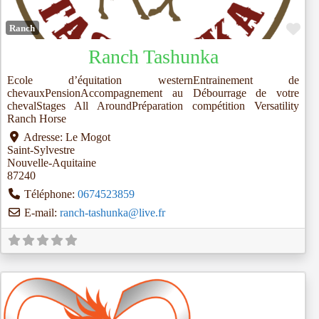
Fav
Ranch
Ranch Tashunka
Ecole d’équitation westernEntrainement de
chevauxPensionAccompagnement au Débourrage de votre
chevalStages All AroundPréparation compétition Versatility
Ranch Horse
Adresse:
Le Mogot
Saint-Sylvestre
Nouvelle-Aquitaine
87240
Téléphone:
0674523859
E-mail:
ranch-tashunka
@
live.fr