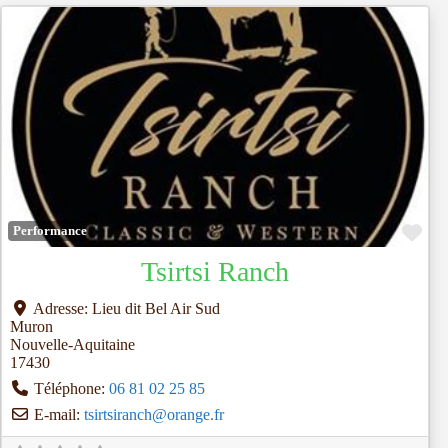
Fav
Performance
Tsirtsi Ranch
Adresse:
Lieu dit Bel Air Sud
Muron
Nouvelle-Aquitaine
17430
Téléphone:
06 81 02 25 85
E-mail:
tsirtsiranch
@
orange.fr