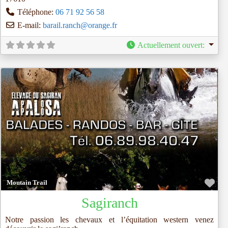
Téléphone:
06 71 92 56 58
E-mail:
barail.ranch
@
orange.fr
Actuellement ouvert
:
Fav
Moutain Trail
Sagiranch
Notre passion les chevaux et l’équitation western venez