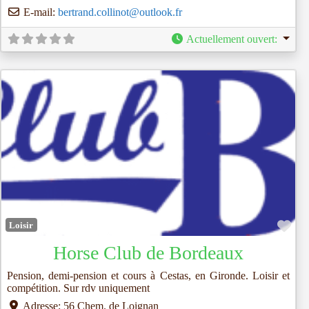
E-mail:
bertrand.collinot
@
outlook.fr
Actuellement ouvert
:
Fav
Loisir
Horse Club de Bordeaux
Pension, demi-pension et cours à Cestas, en Gironde. Loisir et
compétition. Sur rdv uniquement
Adresse:
56 Chem. de Loignan