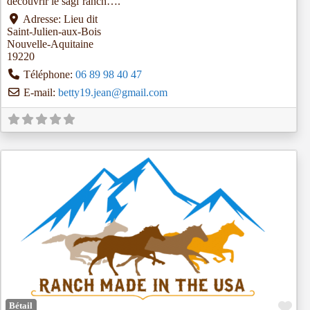
découvrir le sagi’ranch….
Adresse:
Lieu dit
Saint-Julien-aux-Bois
Nouvelle-Aquitaine
19220
Téléphone:
06 89 98 40 47
E-mail:
betty19.jean
@
gmail.com
Fav
Bétail