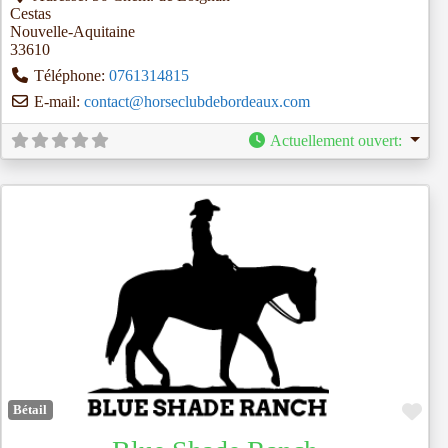
Cestas
Nouvelle-Aquitaine
33610
Téléphone:
0761314815
E-mail:
contact
@
horseclubdebordeaux.com
Actuellement ouvert
:
Fav
Bétail