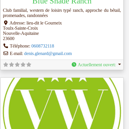
Blue Shade Ranch
Club familial, western de loisirs typé ranch, approche du bétail,
promenades, randonnées
Adresse:
lieu-dit le Gourneix
Toulx-Sainte-Croix
Nouvelle-Aquitaine
23600
Téléphone:
0608732118
E-mail:
denis.glenard
@
gmail.com
Actuellement ouvert
: