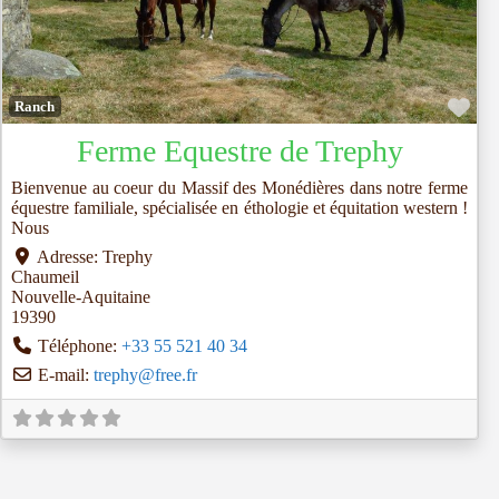
Fav
Ranch
Ferme Equestre de Trephy
Bienvenue au coeur du Massif des Monédières dans notre ferme
équestre familiale, spécialisée en éthologie et équitation western !
Nous
Adresse:
Trephy
Chaumeil
Nouvelle-Aquitaine
19390
Téléphone:
+33 55 521 40 34
E-mail:
trephy
@
free.fr