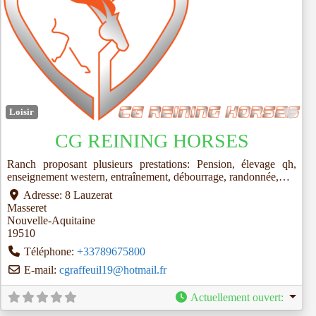
Fav
Loisir
CG REINING HORSES
Ranch proposant plusieurs prestations: Pension, élevage qh,
enseignement western, entraînement, débourrage, randonnée,…
Adresse:
8 Lauzerat
Masseret
Nouvelle-Aquitaine
19510
Téléphone:
+33789675800
E-mail:
cgraffeuil19
@
hotmail.fr
Actuellement ouvert
: