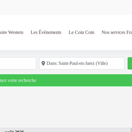
oire Western
Les Évènements
Le Coin Coin
Nos services Fr
Code postal/région/ville
inez votre recherche