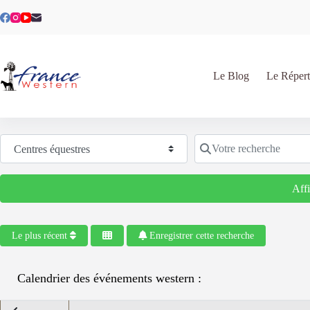
Passer
au
contenu
Le Blog
Le Répert
Sélectionnez le type de recherche
Votre recherche
Aff
Le plus récent
Enregistrer cette recherche
Calendrier des événements western :