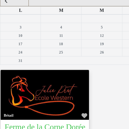
L
M
M
3
4
5
10
11
12
17
18
19
24
25
26
31
Favoris
Bétail
Ferme de la Corne Dorée