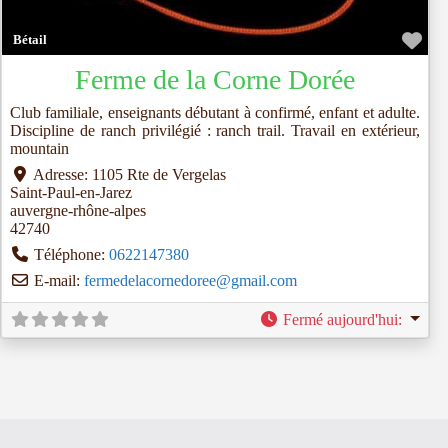
Fav
Bétail
Ferme de la Corne Dorée
Club familiale, enseignants débutant à confirmé, enfant et adulte.
Discipline de ranch privilégié : ranch trail. Travail en extérieur,
mountain
Adresse:
1105 Rte de Vergelas
Saint-Paul-en-Jarez
auvergne-rhône-alpes
42740
Téléphone:
0622147380
E-mail:
fermedelacornedoree
@
gmail.com
Fermé aujourd'hui
: