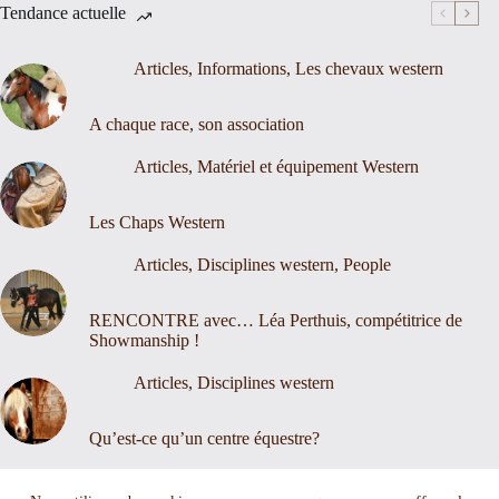
Tendance actuelle
Articles
,
Informations
,
Les chevaux western
A chaque race, son association
Articles
,
Matériel et équipement Western
Les Chaps Western
Articles
,
Disciplines western
,
People
RENCONTRE avec… Léa Perthuis, compétitrice de
Showmanship !
Articles
,
Disciplines western
Qu’est-ce qu’un centre équestre?
Nous contacter
Mentions légales