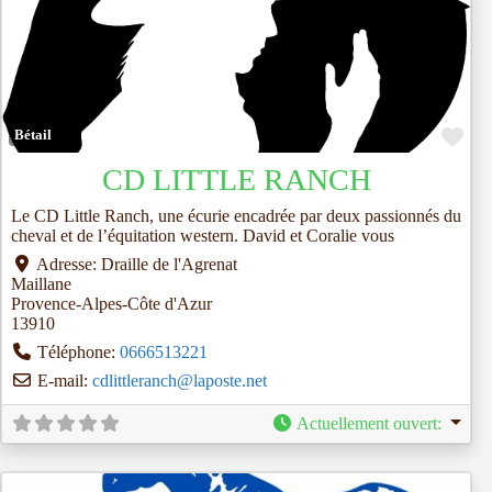
Fav
Bétail
CD LITTLE RANCH
Le CD Little Ranch, une écurie encadrée par deux passionnés du
cheval et de l’équitation western. David et Coralie vous
Adresse:
Draille de l'Agrenat
Maillane
Provence-Alpes-Côte d'Azur
13910
Téléphone:
0666513221
E-mail:
cdlittleranch
@
laposte.net
Actuellement ouvert
: