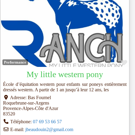
Fav
Performance
My little western pony
École d’équitation western pour enfants sur poneys entièrement
dressés western. A partir de 1 an jusqu’à leur 12 ans, les
Adresse:
Bas Fournel
Roquebrune-sur-Argens
Provence-Alpes-Côte d'Azur
83520
Téléphone:
07 69 53 66 57
E-mail:
jbeaudouin2
@
gmail.com