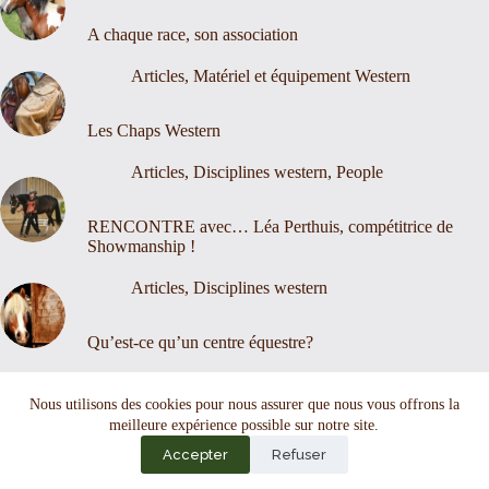
A chaque race, son association
Articles
,
Matériel et équipement Western
Les Chaps Western
Articles
,
Disciplines western
,
People
RENCONTRE avec… Léa Perthuis, compétitrice de
Showmanship !
Articles
,
Disciplines western
Qu’est-ce qu’un centre équestre?
Nous contacter
Mentions légales
Nous utilisons des cookies pour nous assurer que nous vous offrons la
meilleure expérience possible sur notre site.
Accepter
Refuser
Copyright © 2026 - Thème WordPress par
CreativeThemes
.