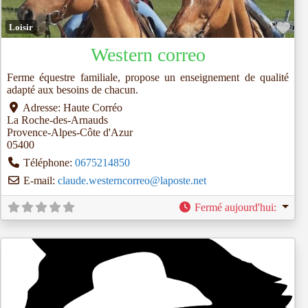
Fav
Loisir
Western correo
Ferme équestre familiale, propose un enseignement de qualité
adapté aux besoins de chacun.
Adresse:
Haute Corréo
La Roche-des-Arnauds
Provence-Alpes-Côte d'Azur
05400
Téléphone:
0675214850
E-mail:
claude.westerncorreo
@
laposte.net
Fermé aujourd'hui
: