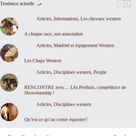
Tendance actuelle
Articles
,
Informations
,
Les chevaux western
A chaque race, son association
Articles
,
Matériel et équipement Western
Les Chaps Western
Articles
,
Disciplines western
,
People
RENCONTRE avec… Léa Perthuis, compétitrice de
Showmanship !
Articles
,
Disciplines western
Qu’est-ce qu’un centre équestre?
Nous contacter
Mentions légales