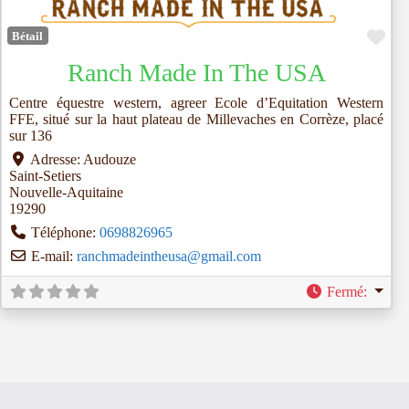
Fav
Bétail
Ranch Made In The USA
Centre équestre western, agreer Ecole d’Equitation Western
FFE, situé sur la haut plateau de Millevaches en Corrèze, placé
sur 136
Adresse:
Audouze
Saint-Setiers
Nouvelle-Aquitaine
19290
Téléphone:
0698826965
E-mail:
ranchmadeintheusa
@
gmail.com
Fermé
: