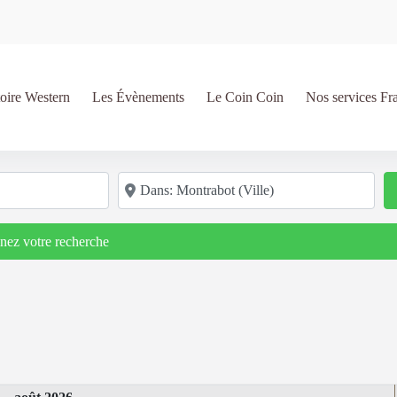
oire Western
Les Évènements
Le Coin Coin
Nos services Fr
Code postal/région/ville
inez votre recherche