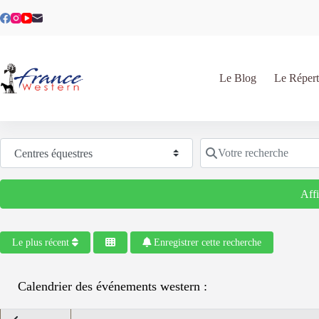
Passer
au
contenu
Le Blog
Le Répert
Sélectionnez le type de recherche
Votre recherche
Aff
Le plus récent
Enregistrer cette recherche
Calendrier des événements western :