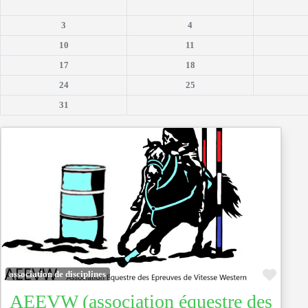
3
4
10
11
17
18
24
25
31
Favor
association de disciplines
AEEVW (association équestre des