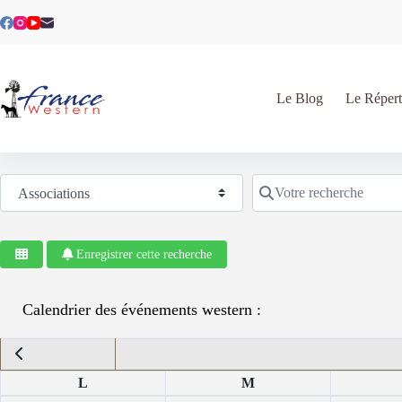
Passer
au
contenu
Le Blog
Le Répert
Sélectionnez le type de recherche
Votre recherche
Enregistrer cette recherche
Calendrier des événements western :
L
M