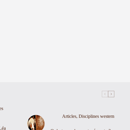
es
Articles
,
Disciplines western
Léa