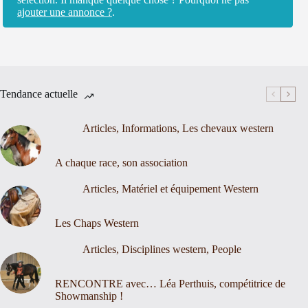
ajouter une annonce ?
.
Tendance actuelle
Articles
,
Informations
,
Les chevaux western
A chaque race, son association
Articles
,
Matériel et équipement Western
Les Chaps Western
Articles
,
Disciplines western
,
People
RENCONTRE avec… Léa Perthuis, compétitrice de
Showmanship !