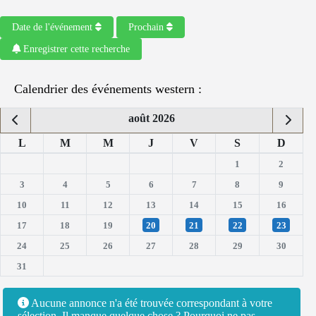
Date de l'événement
Prochain
Enregistrer cette recherche
Calendrier des événements western :
août 2026
L
M
M
J
V
S
D
1
2
3
4
5
6
7
8
9
10
11
12
13
14
15
16
17
18
19
20
21
22
23
24
25
26
27
28
29
30
31
Aucune annonce n'a été trouvée correspondant à votre
sélection. Il manque quelque chose ? Pourquoi ne pas