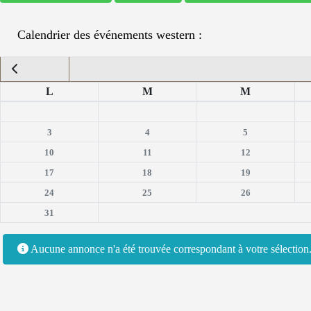
Calendrier des événements western :
L
M
M
3
4
5
10
11
12
17
18
19
24
25
26
31
Aucune annonce n'a été trouvée correspondant à votre sélectio