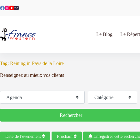
Passer
au
contenu
Le Blog
Le Répert
Tag: Reining in Pays de la Loire
Renseignez au mieux vos clients
Sélectionnez le type de recherche
Catégorie
Rechercher
Rechercher
Date de l'événement
Prochain
Enregistrer cette recherch