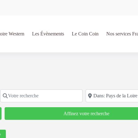
oire Western
Les Évènements
Le Coin Coin
Nos services Fr
Votre recherche
Code postal/région/ville
Affinez votre recherche
e