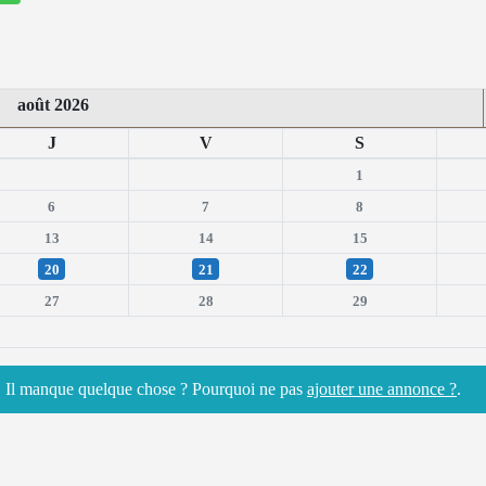
août 2026
J
V
S
1
6
7
8
13
14
15
20
21
22
27
28
29
n. Il manque quelque chose ? Pourquoi ne pas
ajouter une annonce ?
.