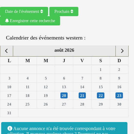
Date de l'événement
Prochain
Enregistrer cette recherche
Calendrier des événements western :
août 2026
L
M
M
J
V
S
D
1
2
3
4
5
6
7
8
9
10
11
12
13
14
15
16
17
18
19
20
21
22
23
24
25
26
27
28
29
30
31
Aucune annonce n'a été trouvée correspondant à votre
sélection. Il manque quelque chose ? Pourquoi ne pas