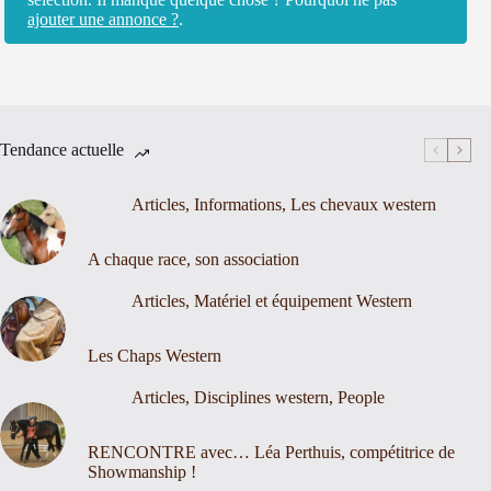
ajouter une annonce ?
.
Tendance actuelle
Articles
,
Informations
,
Les chevaux western
A chaque race, son association
Articles
,
Matériel et équipement Western
Les Chaps Western
Articles
,
Disciplines western
,
People
RENCONTRE avec… Léa Perthuis, compétitrice de
Showmanship !