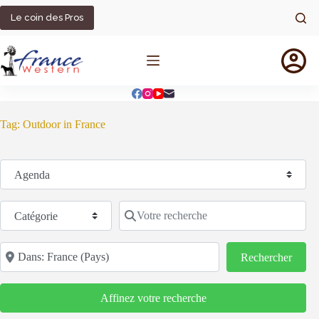
Passer
au
Le coin des Pros
contenu
Tag: Outdoor in France
Sélectionnez le type de recherche
Catégorie
Votre recherche
Code postal/région/ville
Reche
Rechercher
Affinez votre recherche