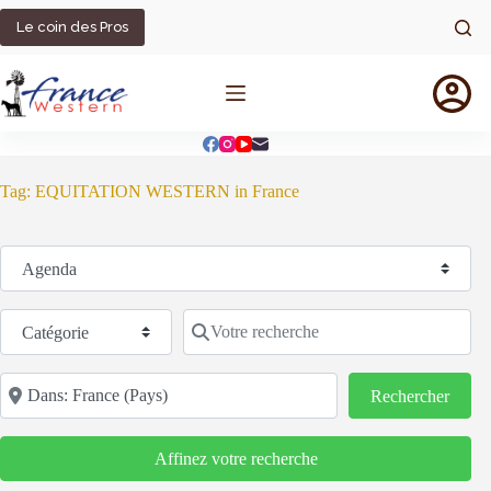
Passer
au
Le coin des Pros
contenu
Tag: EQUITATION WESTERN in France
Sélectionnez le type de recherche
Catégorie
Votre recherche
Code postal/région/ville
Reche
Rechercher
Affinez votre recherche