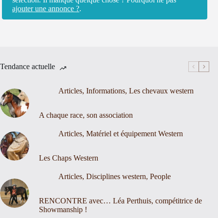
ajouter une annonce ?
.
Tendance actuelle
Articles
,
Informations
,
Les chevaux western
A chaque race, son association
Articles
,
Matériel et équipement Western
Les Chaps Western
Articles
,
Disciplines western
,
People
RENCONTRE avec… Léa Perthuis, compétitrice de
Showmanship !