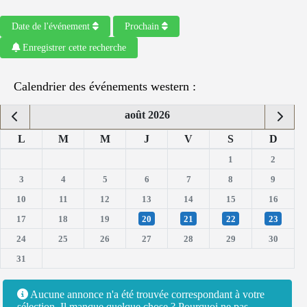
Date de l'événement
Prochain
Enregistrer cette recherche
Calendrier des événements western :
août 2026
L
M
M
J
V
S
D
1
2
3
4
5
6
7
8
9
10
11
12
13
14
15
16
17
18
19
20
21
22
23
24
25
26
27
28
29
30
31
Aucune annonce n'a été trouvée correspondant à votre
sélection. Il manque quelque chose ? Pourquoi ne pas