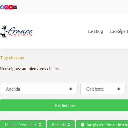
Passer
au
contenu
Le Blog
Le Répert
Tag: chevaux
Renseignez au mieux vos clients
Sélectionnez le type de recherche
Catégorie
Rechercher
Rechercher
Date de l'événement
Prochain
Enregistrer cette recherch