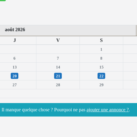
août 2026
J
V
S
1
6
7
8
13
14
15
20
21
22
27
28
29
n. Il manque quelque chose ? Pourquoi ne pas
ajouter une annonce ?
.