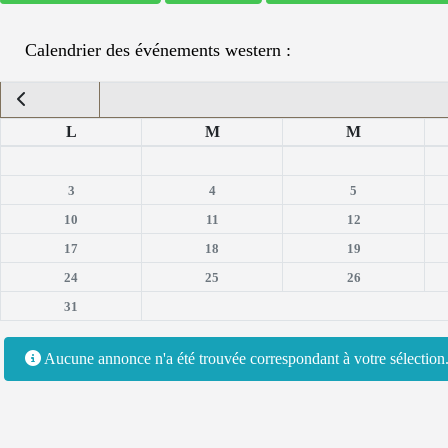
Calendrier des événements western :
L
M
M
3
4
5
10
11
12
17
18
19
24
25
26
31
Aucune annonce n'a été trouvée correspondant à votre sélectio