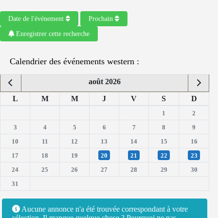
Date de l'événement
Prochain
Enregistrer cette recherche
Calendrier des événements western :
août 2026
L
M
M
J
V
S
D
1
2
3
4
5
6
7
8
9
10
11
12
13
14
15
16
17
18
19
20
21
22
23
24
25
26
27
28
29
30
31
Aucune annonce n'a été trouvée correspondant à votre
sélection. Il manque quelque chose ? Pourquoi ne pas