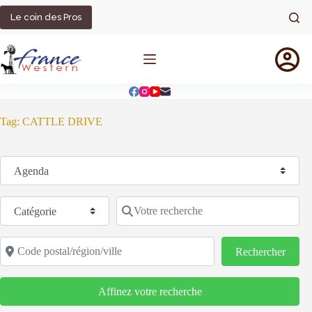
Passer
au
Le coin des Pros
contenu
Tag: CATTLE DRIVE
Sélectionnez le type de recherche
Catégorie
Votre recherche
Code postal/région/ville
Reche
Rechercher
Affinez votre recherche