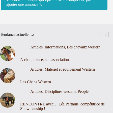
ajouter une annonce ?
.
Tendance actuelle
Articles
,
Informations
,
Les chevaux western
A chaque race, son association
Articles
,
Matériel et équipement Western
Les Chaps Western
Articles
,
Disciplines western
,
People
RENCONTRE avec… Léa Perthuis, compétitrice de
Showmanship !