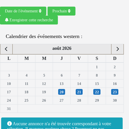
Date de l'événement
Prochain
Enregistrer cette recherche
Calendrier des événements western :
août 2026
L
M
M
J
V
S
D
1
2
3
4
5
6
7
8
9
10
11
12
13
14
15
16
17
18
19
20
21
22
23
24
25
26
27
28
29
30
31
Aucune annonce n'a été trouvée correspondant à votre
sélection. Il manque quelque chose ? Pourquoi ne pas