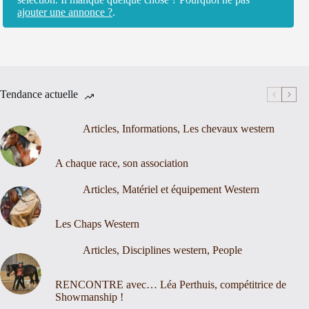
ajouter une annonce ?
.
Tendance actuelle
Articles
,
Informations
,
Les chevaux western
A chaque race, son association
Articles
,
Matériel et équipement Western
Les Chaps Western
Articles
,
Disciplines western
,
People
RENCONTRE avec… Léa Perthuis, compétitrice de
Showmanship !