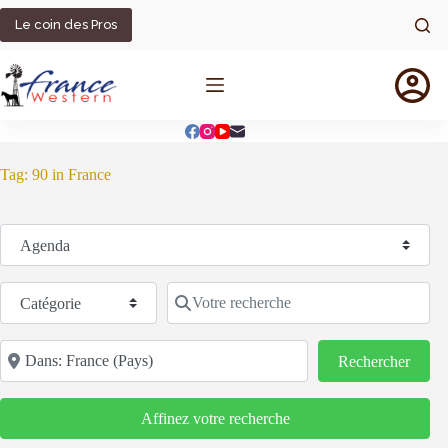
Passer
au
Le coin des Pros
contenu
Tag: 90 in France
Sélectionnez le type de recherche
Catégorie
Votre recherche
Code postal/région/ville
Reche
Rechercher
Affinez votre recherche