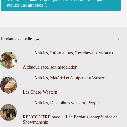
ajouter une annonce ?
.
Tendance actuelle
Articles
,
Informations
,
Les chevaux western
A chaque race, son association
Articles
,
Matériel et équipement Western
Les Chaps Western
Articles
,
Disciplines western
,
People
RENCONTRE avec… Léa Perthuis, compétitrice de
Showmanship !