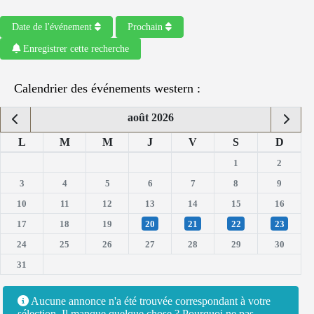
Date de l'événement
Prochain
Enregistrer cette recherche
Calendrier des événements western :
août 2026
L
M
M
J
V
S
D
1
2
3
4
5
6
7
8
9
10
11
12
13
14
15
16
17
18
19
20
21
22
23
24
25
26
27
28
29
30
31
Aucune annonce n'a été trouvée correspondant à votre
sélection. Il manque quelque chose ? Pourquoi ne pas