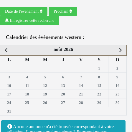
Date de l'événement
Prochain
Enregistrer cette recherche
Calendrier des événements western :
août 2026
L
M
M
J
V
S
D
1
2
3
4
5
6
7
8
9
10
11
12
13
14
15
16
17
18
19
20
21
22
23
24
25
26
27
28
29
30
31
Aucune annonce n'a été trouvée correspondant à votre
sélection. Il manque quelque chose ? Pourquoi ne pas