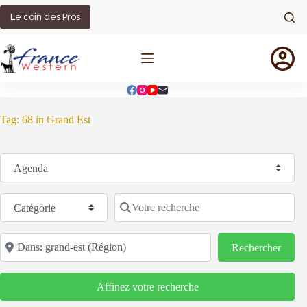
Passer
au
Le coin des Pros
contenu
Tag: 68 in Grand Est
Sélectionnez le type de recherche
Catégorie
Votre recherche
Code postal/région/ville
Reche
Rechercher
Affinez votre recherche