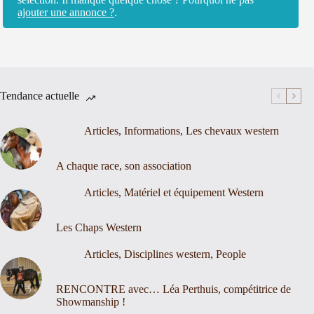
ajouter une annonce ?
.
Tendance actuelle
Articles
,
Informations
,
Les chevaux western
A chaque race, son association
Articles
,
Matériel et équipement Western
Les Chaps Western
Articles
,
Disciplines western
,
People
RENCONTRE avec… Léa Perthuis, compétitrice de
Showmanship !