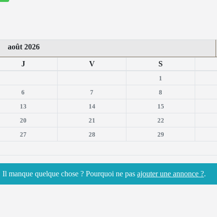
août 2026
J
V
S
1
6
7
8
13
14
15
20
21
22
27
28
29
n. Il manque quelque chose ? Pourquoi ne pas
ajouter une annonce ?
.