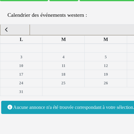
Calendrier des événements western :
L
M
M
3
4
5
10
11
12
17
18
19
24
25
26
31
Aucune annonce n'a été trouvée correspondant à votre sélectio