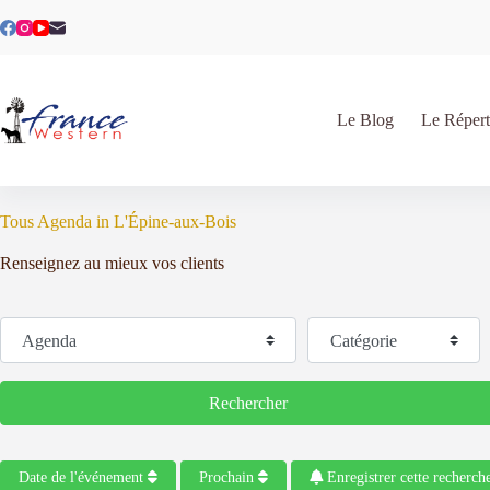
Passer
au
contenu
Le Blog
Le Répert
Tous Agenda in L'Épine-aux-Bois
Renseignez au mieux vos clients
Sélectionnez le type de recherche
Catégorie
Rechercher
Rechercher
Date de l'événement
Prochain
Enregistrer cette recherch