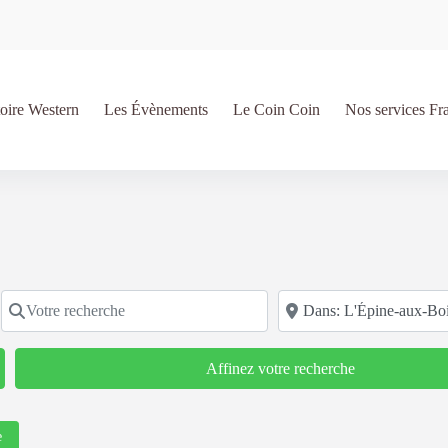
oire Western
Les Évènements
Le Coin Coin
Nos services Fr
Votre recherche
Code postal/région/ville
Affinez votre recherche
e