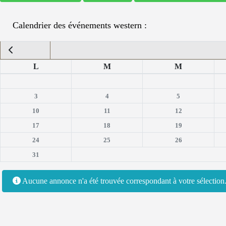
Calendrier des événements western :
L
M
M
3
4
5
10
11
12
17
18
19
24
25
26
31
Aucune annonce n'a été trouvée correspondant à votre sélectio