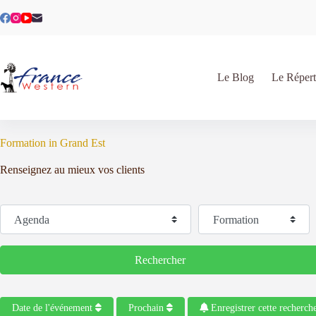
Passer
au
contenu
Le Blog
Le Répert
Formation in Grand Est
Renseignez au mieux vos clients
Sélectionnez le type de recherche
Catégorie
Rechercher
Rechercher
Date de l'événement
Prochain
Enregistrer cette recherch