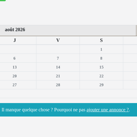
août 2026
J
V
S
1
6
7
8
13
14
15
20
21
22
27
28
29
n. Il manque quelque chose ? Pourquoi ne pas
ajouter une annonce ?
.