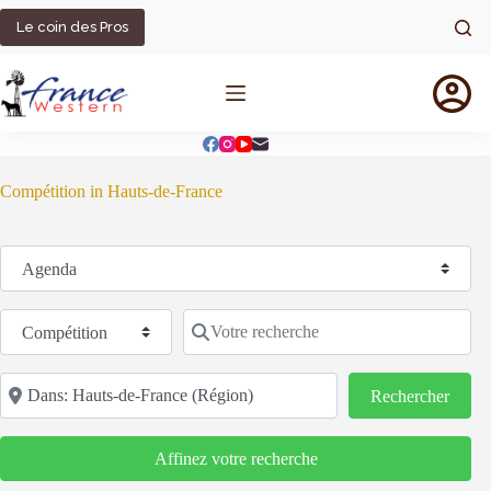
Passer
au
Le coin des Pros
contenu
Compétition in Hauts-de-France
Sélectionnez le type de recherche
Catégorie
Votre recherche
Code postal/région/ville
Reche
Rechercher
Affinez votre recherche