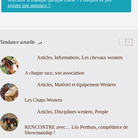
ajouter une annonce ?
.
Tendance actuelle
Articles
,
Informations
,
Les chevaux western
A chaque race, son association
Articles
,
Matériel et équipement Western
Les Chaps Western
Articles
,
Disciplines western
,
People
RENCONTRE avec… Léa Perthuis, compétitrice de
Showmanship !