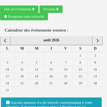
Date de l'événement
Prochain
Enregistrer cette recherche
Calendrier des événements western :
août 2026
L
M
M
J
V
S
D
1
2
3
4
5
6
7
8
9
10
11
12
13
14
15
16
17
18
19
20
21
22
23
24
25
26
27
28
29
30
31
Aucune annonce n'a été trouvée correspondant à votre
sélection. Il manque quelque chose ? Pourquoi ne pas