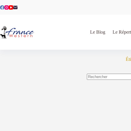
Passer
au
contenu
Le Blog
Le Répert
Ét
Aucun
résultat