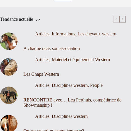
Tendance actuelle
Articles
,
Informations
,
Les chevaux western
A chaque race, son association
Articles
,
Matériel et équipement Western
Les Chaps Western
Articles
,
Disciplines western
,
People
RENCONTRE avec… Léa Perthuis, compétitrice de
Showmanship !
Articles
,
Disciplines western
Qu’est-ce qu’un centre équestre?