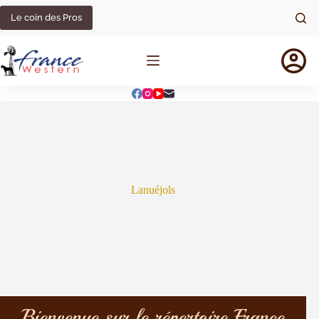
Le coin des Pros
Lanuéjols
Bienvenue sur le répertoire France