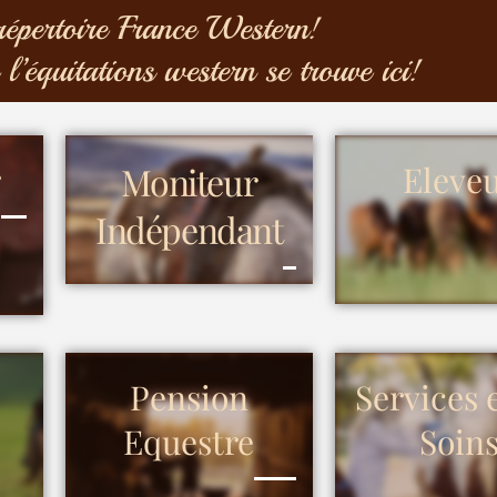
répertoire France Western!
 l’équitations western se trouve ici!
r
Moniteur
Eleve
Indépendant
Pension
Services 
Equestre
Soin