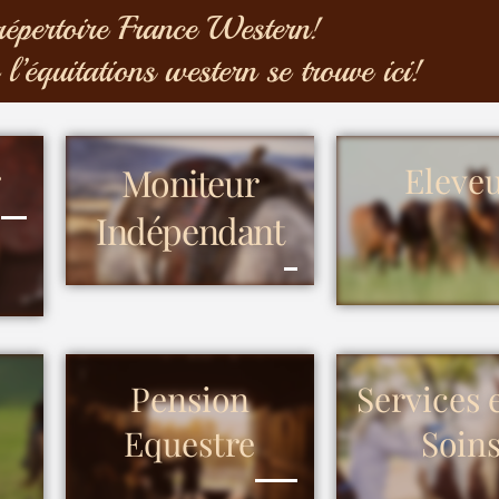
répertoire France Western!
 l’équitations western se trouve ici!
r
Moniteur
Eleve
Indépendant
Pension
Services 
Equestre
Soin