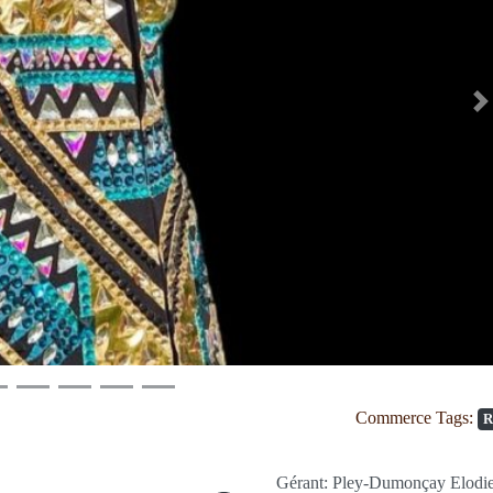
S
Commerce Tags:
R
Gérant:
Pley-Dumonçay Elodi