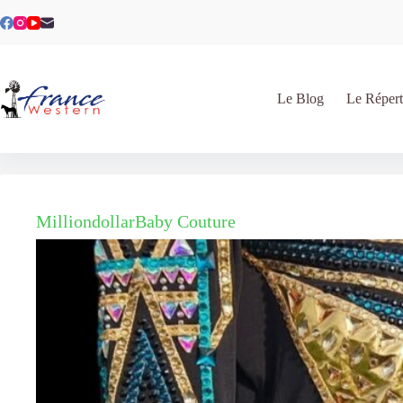
Passer
au
contenu
Le Blog
Le Répert
MilliondollarBaby Couture