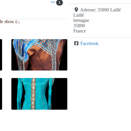
3
Adresse:
35890 Laillé
Laillé
bretagne
 de show (-;
35890
France
Facebook